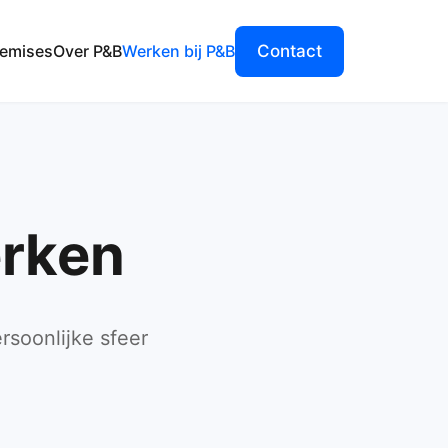
emises
Over P&B
Werken bij P&B
Contact
erken
rsoonlijke sfeer