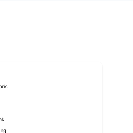
aris
ak
ing