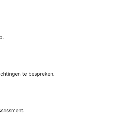
p.
achtingen te bespreken.
ssessment.