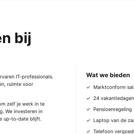
 bij
Wat we bieden
rvaren IT-professionals.
en, ruimte voor
✓
Marktconform sal
✓
24 vakantiedagen
om zelf je werk in te
✓
Pensioenregeling
g. We investeren in
 up-to-date blijft.
✓
Laptop van de za
✓
Telefoon vergoed