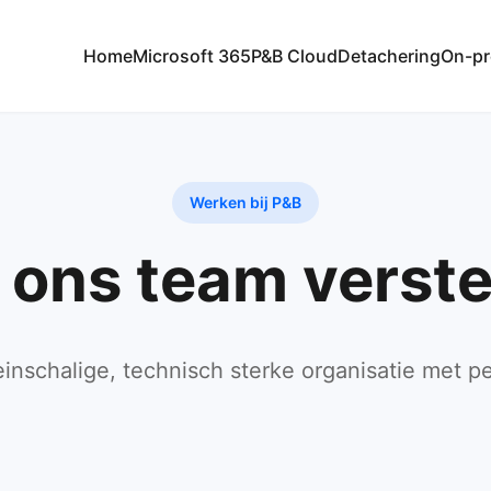
Home
Microsoft 365
P&B Cloud
Detachering
On-pr
Werken bij P&B
ons team verst
einschalige, technisch sterke organisatie met pe